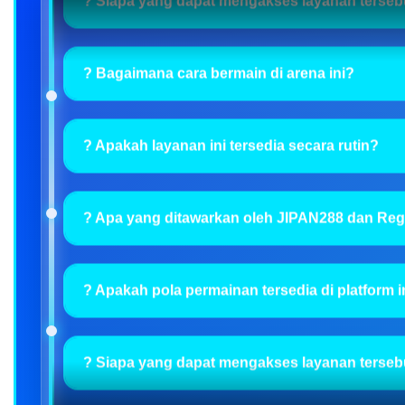
? Siapa yang dapat mengakses layanan terseb
? Bagaimana cara bermain di arena ini?
? Apakah layanan ini tersedia secara rutin?
? Apa yang ditawarkan oleh JIPAN288 dan Regi
"Platform ini memberikan pengalaman bermain y
? Apakah pola permainan tersedia di platform i
? Siapa yang dapat mengakses layanan terseb